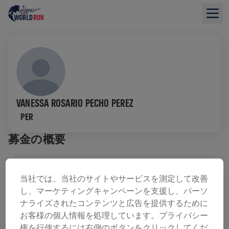
VANESSA ROSARIO PECHO PEREZ
PER
募金の概要
寄付金総額：$0.00
目標額: $0.00
当社では、当社のサイトやサービスを測定して改善
し、マーケティングキャンペーンを支援し、パーソ
寄付
寄付
ナライズされたコンテンツと広告を提供するために
寄付で世界を変えましょう！ 寄付金の全額が脊髄損
お客様の個人情報を処理しています。プライバシー
傷の治療法研究へ送られます。
権を行使するには右側のボタンをクリックしてくだ