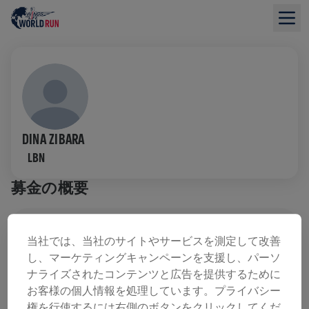
DINA ZIBARA
LBN
募金の概要
寄付金総額：$0.00
目標額: $0.00
当社では、当社のサイトやサービスを測定して改善
し、マーケティングキャンペーンを支援し、パーソ
寄付
寄付
ナライズされたコンテンツと広告を提供するために
寄付で世界を変えましょう！ 寄付金の全額が脊髄損
お客様の個人情報を処理しています。プライバシー
傷の治療法研究へ送られます。
権を行使するには右側のボタンをクリックしてくだ