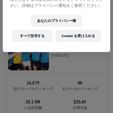
さい。詳細はプライバシー通知をご参照ください。
ランの記録
あなたのプライバシー権
WINGS FOR LIFE WORLD RUN
2025
アプリラン
すべて拒否する
Cookie を受け入れる
BRISBANE
2025年5月04日
11:00 UTC
26,079
48
グローバルランキング
ローカルランキング
20.1 KM
$20.65
合計距離
寄付金