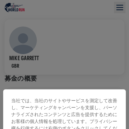
MIKE GARRETT
GBR
募金の概要
寄付金総額：$0.00
目標額: $0.00
当社では、当社のサイトやサービスを測定して改善
し、マーケティングキャンペーンを支援し、パーソ
寄付
寄付
ナライズされたコンテンツと広告を提供するために
寄付で世界を変えましょう！ 寄付金の全額が脊髄損
お客様の個人情報を処理しています。プライバシー
傷の治療法研究へ送られます。
権を行使するには右側のボタンをクリックしてくだ