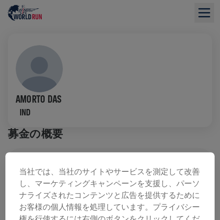
AMORTO DAS
IND
募金の概要
寄付金総額：$0.00
目標額: $0.00
当社では、当社のサイトやサービスを測定して改善
し、マーケティングキャンペーンを支援し、パーソ
寄付
寄付
ナライズされたコンテンツと広告を提供するために
寄付で世界を変えましょう！ 寄付金の全額が脊髄損
お客様の個人情報を処理しています。プライバシー
傷の治療法研究へ送られます。
権を行使するには右側のボタンをクリックしてくだ