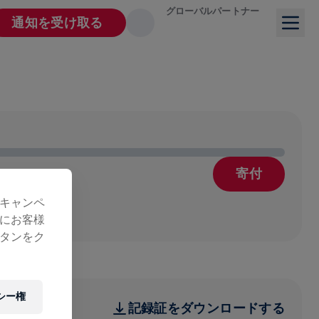
グローバルパートナー
通知を受け取る
寄付
療
キャンペ
にお客様
タンをク
シー権
記録証をダウンロードする