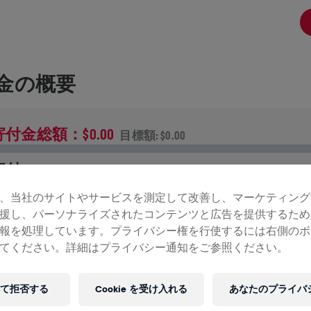
金の概要
寄付金総額：$0.00
目標額: $0.00
寄付
寄付で世界を変えましょう！ 寄付金の全額が脊髄損傷の治
、当社のサイトやサービスを測定して改善し、マーケティング
法研究へ送られます。
援し、パーソナライズされたコンテンツと広告を提供するため
報を処理しています。プライバシー権を行使するには右側のボ
ンの記録
てください。詳細はプライバシー通知をご参照ください。
て拒否する
Cookie を受け入れる
あなたのプライバ
INGS FOR LIFE WORLD RUN
2024