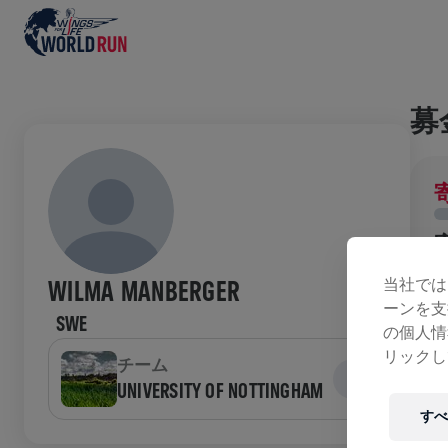
募
当社では
WILMA MANBERGER
ーンを支
SWE
の個人情
ラ
リックし
チーム
UNIVERSITY OF NOTTINGHAM
すべ
W