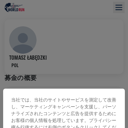
TOMASZ ŁABĘDZKI
POL
募金の概要
寄付金総額：$0.00
目標額: $0.00
当社では、当社のサイトやサービスを測定して改善
し、マーケティングキャンペーンを支援し、パーソ
寄付
寄付
ナライズされたコンテンツと広告を提供するために
寄付で世界を変えましょう！ 寄付金の全額が脊髄損
お客様の個人情報を処理しています。プライバシー
傷の治療法研究へ送られます。
権を行使するには右側のボタンをクリックしてくだ