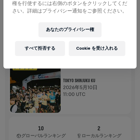
権を行使するには右側のボタンをクリックしてくだ
寄付
寄付
さい。詳細はプライバシー通知をご参照ください。
寄付で世界を変えましょう！ 寄付金の全額が脊髄損
傷の治療法研究へ送られます。
あなたのプライバシー権
ランの記録
すべて拒否する
Cookie を受け入れる
WINGS FOR LIFE WORLD RUN
2026
アプリラン
TOKYO SHINJUKU KU
2026年5月10日
11:00 UTC
10
2
グローバルランキング
ローカルランキング