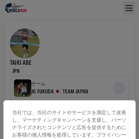
TAIKI ABE
JPN
チーム
JO FUKUDA🇯🇵 TEAM JAPAN
募金の概要
当社では、当社のサイトやサービスを測定して改善
し、マーケティングキャンペーンを支援し、パーソ
ナライズされたコンテンツと広告を提供するために
寄付金総額：$0.00
目標額: $0.00
お客様の個人情報を処理しています。プライバシー