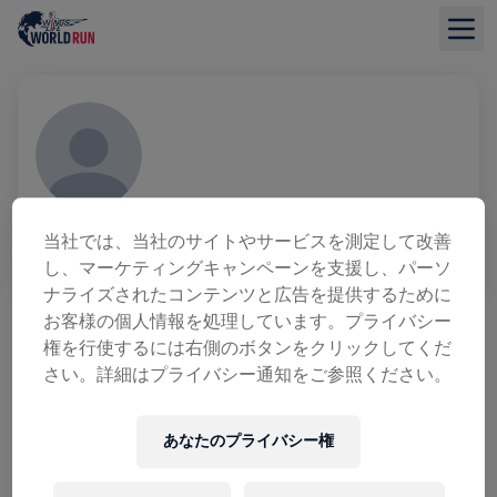
JAN LEWANDOWSKI
当社では、当社のサイトやサービスを測定して改善
GER
し、マーケティングキャンペーンを支援し、パーソ
ナライズされたコンテンツと広告を提供するために
募金の概要
お客様の個人情報を処理しています。プライバシー
権を行使するには右側のボタンをクリックしてくだ
寄付金総額：$0.00
目標額: $0.00
さい。詳細はプライバシー通知をご参照ください。
寄付
寄付
あなたのプライバシー権
寄付で世界を変えましょう！ 寄付金の全額が脊髄損
傷の治療法研究へ送られます。