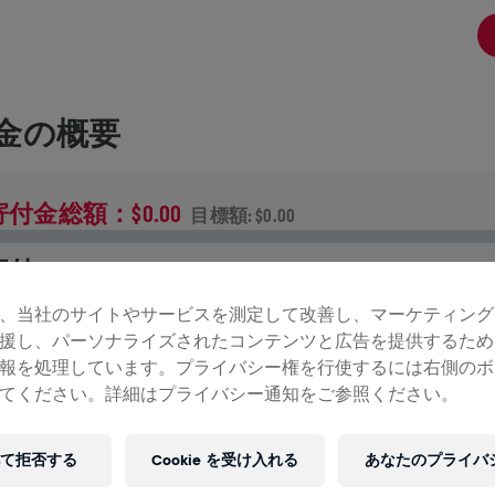
金の概要
寄付金総額：$0.00
目標額: $0.00
寄付
寄付で世界を変えましょう！ 寄付金の全額が脊髄損傷の治
、当社のサイトやサービスを測定して改善し、マーケティング
法研究へ送られます。
援し、パーソナライズされたコンテンツと広告を提供するため
報を処理しています。プライバシー権を行使するには右側のボ
ンの記録
てください。詳細はプライバシー通知をご参照ください。
て拒否する
Cookie を受け入れる
あなたのプライバ
INGS FOR LIFE WORLD RUN
2026