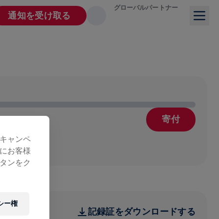
グローバルパートナー
通知を受け取る
寄付
療
キャンペ
にお客様
タンをク
シー権
記録証をダウンロードする