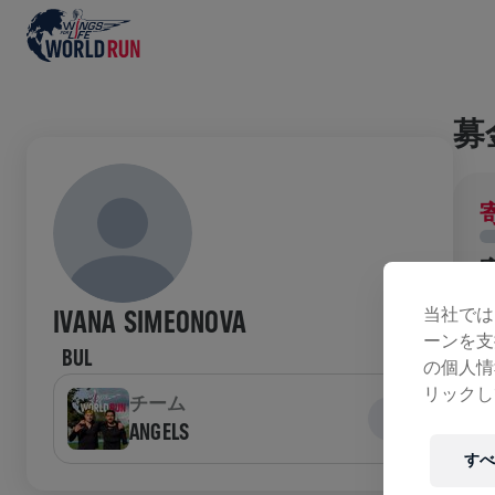
募
当社では
IVANA SIMEONOVA
ーンを支
BUL
の個人情
ラ
リックし
チーム
ANGELS
すべ
W