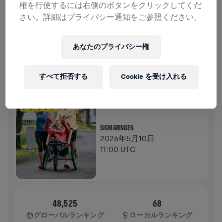
権を行使するには右側のボタンをクリックしてくだ
寄付
寄付
さい。詳細はプライバシー通知をご参照ください。
寄付で世界を変えましょう！ 寄付金の全額が脊髄損
傷の治療法研究へ送られます。
あなたのプライバシー権
ランの記録
すべて拒否する
Cookie を受け入れる
WINGS FOR LIFE WORLD RUN
2026
アプリラン
SIGMARINGEN
2026年5月10日
11:00 UTC
48,525
68
グローバルランキング
ローカルランキング