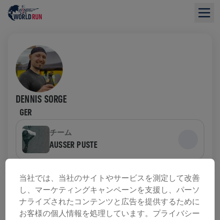
DENNIS SORGE
GER
チーム
AUSSER PUSTE
募金の概要
当社では、当社のサイトやサービスを測定して改善
し、マーケティングキャンペーンを支援し、パーソ
ナライズされたコンテンツと広告を提供するために
寄付金総額：$0.00
目標額: $28.25
お客様の個人情報を処理しています。プライバシー