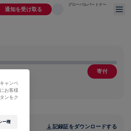
グローバルパートナー
通知を受け取る
寄付
療
キャンペ
にお客様
タンをク
シー権
記録証をダウンロードする