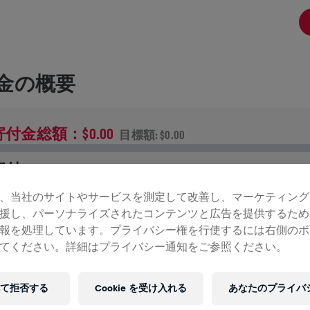
金の概要
寄付金総額：$0.00
目標額: $0.00
寄付
寄付で世界を変えましょう！ 寄付金の全額が脊髄損傷の治
、当社のサイトやサービスを測定して改善し、マーケティング
法研究へ送られます。
援し、パーソナライズされたコンテンツと広告を提供するため
報を処理しています。プライバシー権を行使するには右側のボ
ンの記録
てください。詳細はプライバシー通知をご参照ください。
て拒否する
Cookie を受け入れる
あなたのプライバ
INGS FOR LIFE WORLD RUN
2025