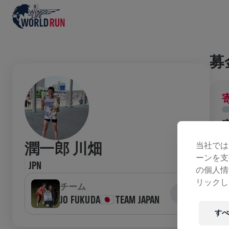
募
当社では
潤一郎 川畑
ーンを支
JPN
の個人情
ラ
リックし
チーム
JO FUKUDA🇯🇵 TEAM JAPAN
すべ
W