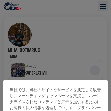
MIHAI BOTNARIUC
MDA
チーム
SUPERLATIVII
募金の概要
当社では、当社のサイトやサービスを測定して改善
し、マーケティングキャンペーンを支援し、パーソ
ナライズされたコンテンツと広告を提供するために
寄付金総額：$0.00
目標額: $0.00
お客様の個人情報を処理しています。プライバシー