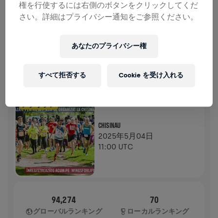
権を行使するには右側のボタンをクリックしてくだ
寄付
寄付
さい。詳細はプライバシー通知をご参照ください。
寄付で世界を変えましょう！ 寄付金の全額が脊髄損
傷の治療法研究へ送られます。
あなたのプライバシー権
ランの記録
すべて拒否する
Cookie を受け入れる
WINGS FOR LIFE WORLD RUN
2025
アプリラン
CHISINAU
2025年5月04日
11:00 UTC
94,274
70
グローバルランキング
ローカルランキング