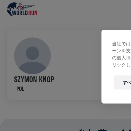
募
当社では
ーンを支
の個人情
リックし
SZYMON KNOP
すべ
POL