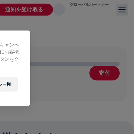
グローバルパートナー
通知を受け取る
キャンペ
にお客様
タンをク
寄付
療
シー権