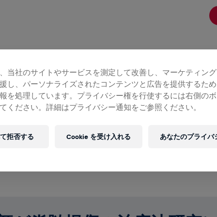
金の概要
、当社のサイトやサービスを測定して改善し、マーケティング
援し、パーソナライズされたコンテンツと広告を提供するため
寄付金総額：$0.00
目標額: $0.00
報を処理しています。プライバシー権を行使するには右側のボ
てください。詳細はプライバシー通知をご参照ください。
寄付
寄付で世界を変えましょう！ 寄付金の全額が脊髄損傷の治
て拒否する
Cookie を受け入れる
あなたのプライバ
法研究へ送られます。