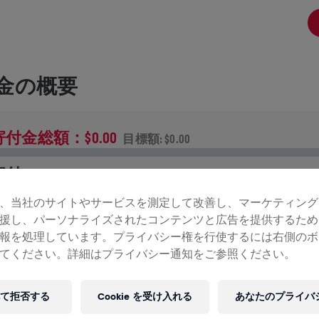
金の概要
寄付金総額：$0.00
目標額: $0.00
寄付
寄付で世界を変えましょう！ 寄付金の全額が脊髄損傷の治
、当社のサイトやサービスを測定して改善し、マーケティング
法研究へ送られます。
援し、パーソナライズされたコンテンツと広告を提供するため
報を処理しています。プライバシー権を行使するには右側のボ
ンの記録
てください。詳細はプライバシー通知をご参照ください。
て拒否する
Cookie を受け入れる
あなたのプライバ
INGS FOR LIFE WORLD RUN
2026