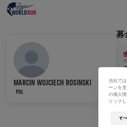
募
当社では
MARCIN WOJCIECH ROSINSKI
ーンを支
POL
の個人情
ラ
リックし
すべ
W