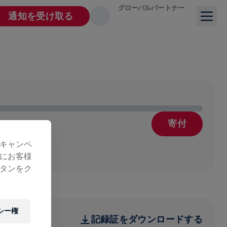
グローバルパートナー
通知を受け取る
寄付
療
キャンペ
にお客様
タンをク
シー権
記録証をダウンロードする