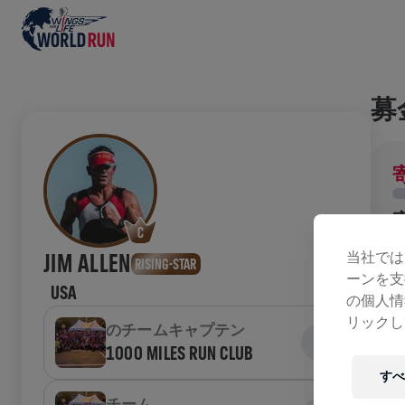
募
当社では
JIM ALLEN
RISING-STAR
ーンを支
USA
の個人情
ラ
リックし
のチームキャプテン
1000 MILES RUN CLUB
すべ
W
チーム