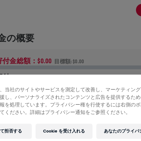
金の概要
寄付金総額：$0.00
目標額: $0.00
寄付
寄付で世界を変えましょう！ 寄付金の全額が脊髄損傷の治
、当社のサイトやサービスを測定して改善し、マーケティング
法研究へ送られます。
援し、パーソナライズされたコンテンツと広告を提供するため
報を処理しています。プライバシー権を行使するには右側のボ
ンの記録
てください。詳細はプライバシー通知をご参照ください。
て拒否する
Cookie を受け入れる
あなたのプライバ
INGS FOR LIFE WORLD RUN
2026