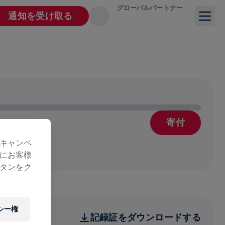
グローバルパートナー
通知を受け取る
寄付
療
キャンペ
にお客様
タンをク
シー権
記録証をダウンロードする