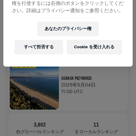
権を行使するには右側のボタンをクリックしてくだ
寄付
寄付
さい。詳細はプライバシー通知をご参照ください。
寄付で世界を変えましょう！ 寄付金の全額が脊髄損
傷の治療法研究へ送られます。
あなたのプライバシー権
ランの記録
すべて拒否する
Cookie を受け入れる
WINGS FOR LIFE WORLD RUN
2025
アプリラン
GDANSK PRZYMORZE
2025年5月04日
11:00 UTC
3,802
11
グローバルランキング
ローカルランキング