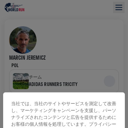
MARCIN JEREMICZ
POL
チーム
ADIDAS RUNNERS TRICITY
募金の概要
当社では、当社のサイトやサービスを測定して改善
し、マーケティングキャンペーンを支援し、パーソ
ナライズされたコンテンツと広告を提供するために
寄付金総額：$0.00
目標額: $0.00
お客様の個人情報を処理しています。プライバシー