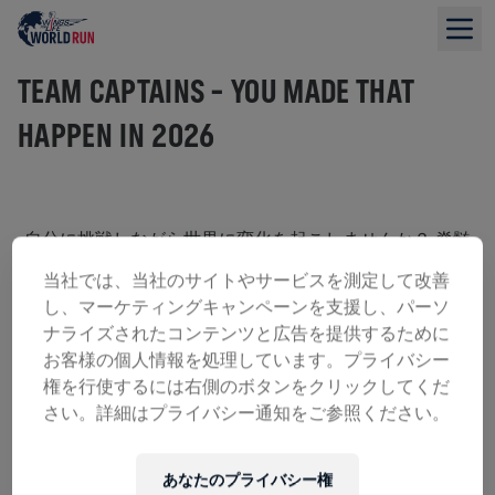
TEAM CAPTAINS – YOU MADE THAT
HAPPEN IN 2026
自分に挑戦しながら世界に変化を起こしませんか？ 脊髄
損傷の治療法研究を支援するユニークなグローバルランイ
当社では、当社のサイトやサービスを測定して改善
ベントに世界中の人たちと一緒に参加しましょう。
し、マーケティングキャンペーンを支援し、パーソ
皆さんの一歩一歩が脊髄損傷の治療法発見に貢献します。
ナライズされたコンテンツと広告を提供するために
2027年5月9日に走れない人たちのために走りましょう！
お客様の個人情報を処理しています。プライバシー
登録は2026年11月5日午後11時（UTC）から開始されま
権を行使するには右側のボタンをクリックしてくだ
す。ライブになり次第お知らせします。
さい。詳細はプライバシー通知をご参照ください。
通知を受け取る
あなたのプライバシー権