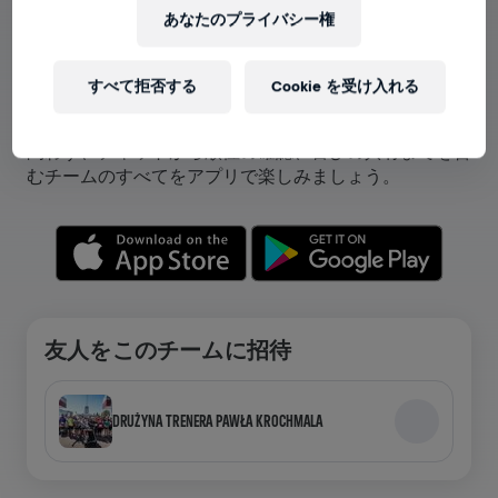
あなたのプライバシー権
アプリでチームが表示できます！
すべて拒否する
Cookie を受け入れる
チームに参加している、自分のチームを作成しているを
問わず、チャットから順位の確認、喜びの共有までを含
むチームのすべてをアプリで楽しみましょう。
友人をこのチームに招待
DRUŻYNA TRENERA PAWŁA KROCHMALA