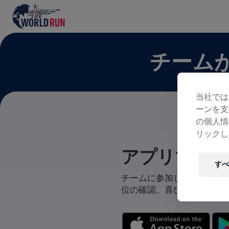
チーム
当社では
ーンを支
の個人情
リックし
アプリでチー
すべ
チームに参加している、自
位の確認、喜びの共有まで