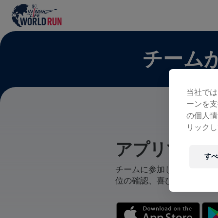
チーム
当社では
ーンを支
の個人情
リックし
アプリでチー
すべ
チームに参加している、自
位の確認、喜びの共有まで