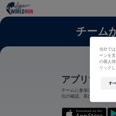
チーム
当社では
ーンを支
の個人情
リックし
アプリでチー
すべ
チームに参加している、自
位の確認、喜びの共有まで