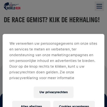
DE RACE GEMIST? KIJK DE HERHALING!
Bekijk de volledige live stream van 2026 en herbeleef alle
We verwerken uw persoonsgegevens om onze sites
actie van begin tot eind.
en services te meten en verbeteren, ter
ondersteuning van onze marketingcampagnes en
om persoonlijke inhoud en advertenties te bieden.
Door op de knop rechts te klikken, kunt u uw
privacyrechten doen gelden. Zie onze
100% VAN HET INSCHRIJFGELD IS VOOR ONDERZOEK
privacyverklaring voor meer informatie
NAAR RUGGENMERGLETSEL
Uw privacyrechten
Alles afwijzen
Cookies accepteren