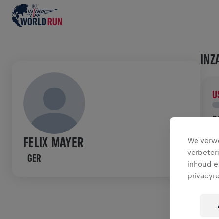
INZ
U
D
D
FELIX MAYER
We verwe
n
verbeter
GER
inhoud en
GES
privacyr
W