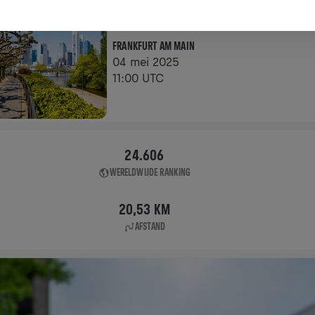
APP RUN
FRANKFURT AM MAIN
04 mei 2025
11:00 UTC
24.606
WERELDWIJDE RANKING
20,53 KM
AFSTAND