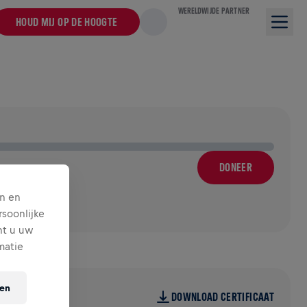
WERELDWIJDE PARTNER
HOUD MIJ OP DE HOOGTE
DONEER
n en
soonlijke
nt u uw
matie
ten
DOWNLOAD CERTIFICAAT