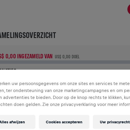
AMELINGSOVERZICHT
S$ 0,00 INGEZAMELD VAN
US$ 0,00 DOEL
ONATIES
oneer om een verschil te maken! 100% van je donatie gaat
rken uw persoonsgegevens om onze sites en services te mete
aar onderzoek naar de genezing van ruggenmergletsel.
en, ter ondersteuning van onze marketingcampagnes en om per
 advertenties te bieden. Door op de knop rechts te klikken, ku
CHIEDENIS
echten doen gelden. Zie onze privacyverklaring voor meer infor
Alles afwijzen
Cookies accepteren
Uw privacyrech
INGS FOR LIFE WORLD RUN
2025