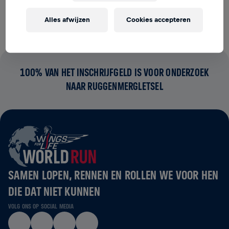
ruggenmergletsel.
Alles afwijzen
Cookies accepteren
100% VAN HET INSCHRIJFGELD IS VOOR ONDERZOEK
NAAR RUGGENMERGLETSEL
SAMEN LOPEN, RENNEN EN ROLLEN WE VOOR HEN
DIE DAT NIET KUNNEN
VOLG ONS OP SOCIAL MEDIA