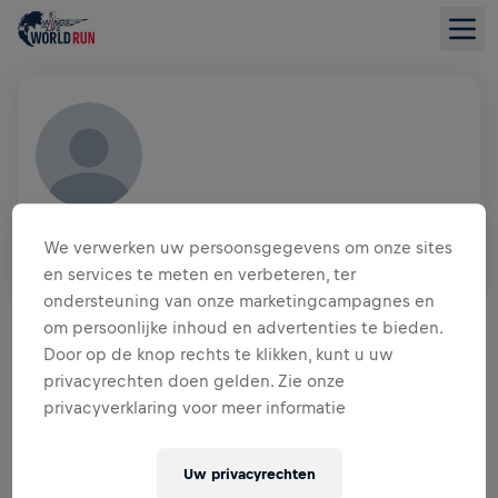
HITESH JAIN
We verwerken uw persoonsgegevens om onze sites
IND
en services te meten en verbeteren, ter
INZAMELINGSOVERZICHT
ondersteuning van onze marketingcampagnes en
om persoonlijke inhoud en advertenties te bieden.
Door op de knop rechts te klikken, kunt u uw
US$ 0,00 INGEZAMELD VAN
US$ 0,00 DOEL
privacyrechten doen gelden. Zie onze
privacyverklaring voor meer informatie
DONATIES
DONEER
Doneer om een verschil te maken! 100% van je
Uw privacyrechten
donatie gaat naar onderzoek naar de genezing van