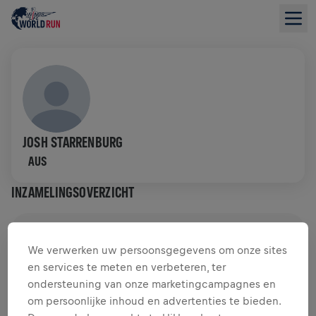
JOSH STARRENBURG
AUS
INZAMELINGSOVERZICHT
US$ 0,00 INGEZAMELD VAN
US$ 0,00 DOEL
We verwerken uw persoonsgegevens om onze sites
en services te meten en verbeteren, ter
DONATIES
DONEER
ondersteuning van onze marketingcampagnes en
Doneer om een verschil te maken! 100% van je
om persoonlijke inhoud en advertenties te bieden.
donatie gaat naar onderzoek naar de genezing van