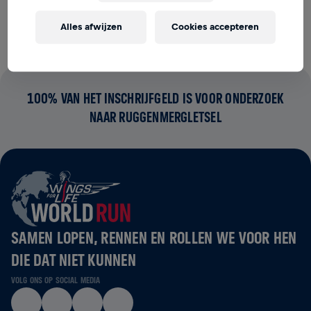
ruggenmergletsel.
Alles afwijzen
Cookies accepteren
100% VAN HET INSCHRIJFGELD IS VOOR ONDERZOEK
NAAR RUGGENMERGLETSEL
SAMEN LOPEN, RENNEN EN ROLLEN WE VOOR HEN
DIE DAT NIET KUNNEN
VOLG ONS OP SOCIAL MEDIA