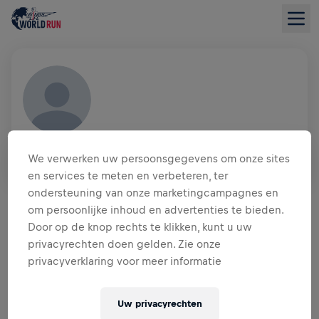
MIRIAM TOWNSEND
We verwerken uw persoonsgegevens om onze sites
USA
en services te meten en verbeteren, ter
INZAMELINGSOVERZICHT
ondersteuning van onze marketingcampagnes en
om persoonlijke inhoud en advertenties te bieden.
Door op de knop rechts te klikken, kunt u uw
US$ 0,00 INGEZAMELD VAN
US$ 0,00 DOEL
privacyrechten doen gelden. Zie onze
privacyverklaring voor meer informatie
DONATIES
DONEER
Doneer om een verschil te maken! 100% van je
Uw privacyrechten
donatie gaat naar onderzoek naar de genezing van