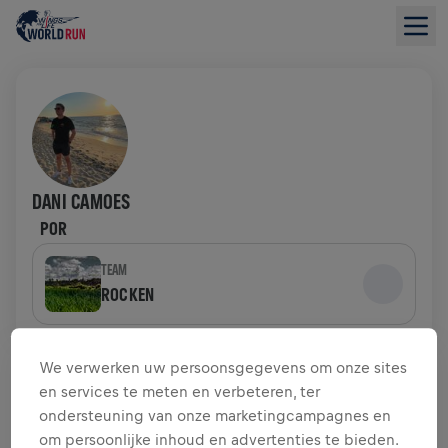
DANI CAMOES
POR
TEAM
ROCKEN
INZAMELINGSOVERZICHT
We verwerken uw persoonsgegevens om onze sites
en services te meten en verbeteren, ter
US$ 0,00 INGEZAMELD VAN
ondersteuning van onze marketingcampagnes en
US$ 0,00 DOEL
om persoonlijke inhoud en advertenties te bieden.