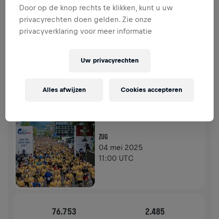
DONATIES
Door op de knop rechts te klikken, kunt u uw
DONEER
privacyrechten doen gelden. Zie onze
Doneer om een verschil te maken! 100% van je
privacyverklaring voor meer informatie
donatie gaat naar onderzoek naar de genezing van
ruggenmergletsel.
Uw privacyrechten
GESCHIEDENIS
Alles afwijzen
Cookies accepteren
WINGS FOR LIFE WORLD RUN
2025
FLAGSHIP RUN
ZUG
04 mei 2025
11:00 UTC
76.753
2.485