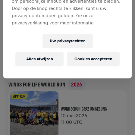
om persoonlijke inhoud en advertenties te bieden.
Door op de knop rechts te klikken, kunt u uw
US$ 0,00 INGEZAMELD VAN
US$ 0,00 DOEL
privacyrechten doen gelden. Zie onze
privacyverklaring voor meer informatie
DONATIES
DONEER
Doneer om een verschil te maken! 100% van je
Uw privacyrechten
donatie gaat naar onderzoek naar de genezing van
ruggenmergletsel.
Alles afwijzen
Cookies accepteren
GESCHIEDENIS
WINGS FOR LIFE WORLD RUN
2026
APP RUN
WUNDSCHUH GRAZ UMGEBUNG
10 mei 2026
11:00 UTC