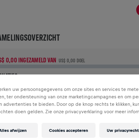
AMELINGSOVERZICHT
S$ 0,00 INGEZAMELD VAN
US$ 0,00 DOEL
ONATIES
oneer om een verschil te maken! 100% van je donatie gaat
rken uw persoonsgegevens om onze sites en services te mete
aar onderzoek naar de genezing van ruggenmergletsel.
en, ter ondersteuning van onze marketingcampagnes en om per
 advertenties te bieden. Door op de knop rechts te klikken, ku
CHIEDENIS
echten doen gelden. Zie onze privacyverklaring voor meer infor
Alles afwijzen
Cookies accepteren
Uw privacyrech
INGS FOR LIFE WORLD RUN
2026