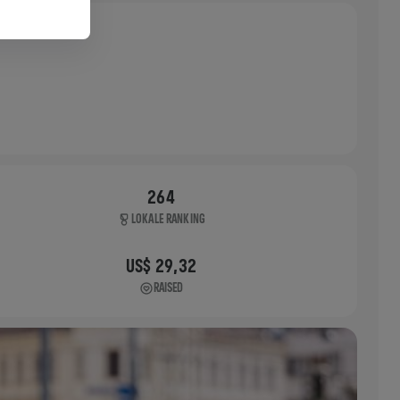
264
LOKALE RANKING
US$ 29,32
RAISED