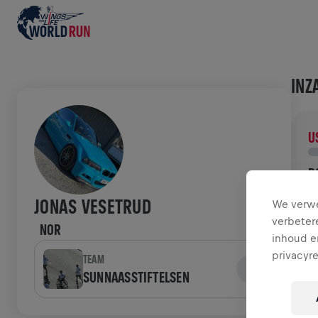
INZ
U
D
D
JONAS VESETRUD
We verwe
n
verbeter
NOR
inhoud en
GES
privacyr
TEAM
SUNNAASSTIFTELSEN
W