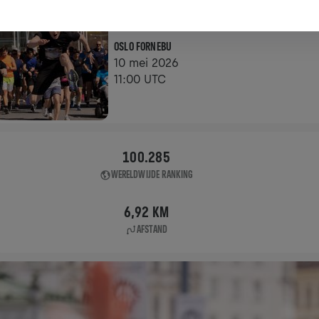
APP RUN
OSLO FORNEBU
10 mei 2026
11:00 UTC
100.285
WERELDWIJDE RANKING
6,92 KM
AFSTAND