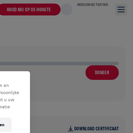
WERELDWIJDE PARTNER
HOUD MIJ OP DE HOOGTE
DONEER
n en
soonlijke
nt u uw
matie
ten
DOWNLOAD CERTIFICAAT