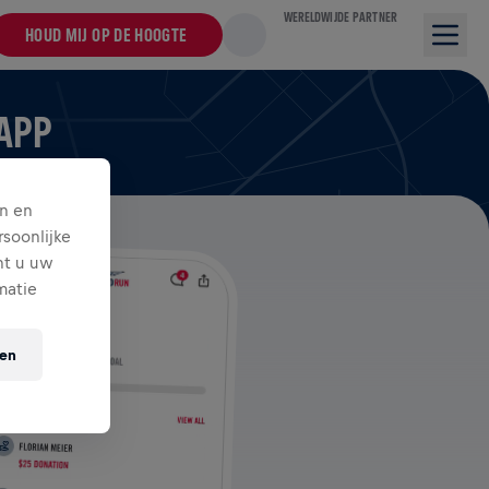
WERELDWIJDE PARTNER
HOUD MIJ OP DE HOOGTE
 APP
n en
soonlijke
nt u uw
matie
ten