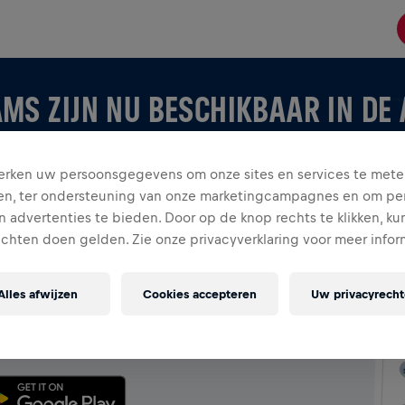
MS ZIJN NU BESCHIKBAAR IN DE
rken uw persoonsgegevens om onze sites en services te mete
en, ter ondersteuning van onze marketingcampagnes en om per
 advertenties te bieden. Door op de knop rechts te klikken, ku
echten doen gelden. Zie onze privacyverklaring voor meer infor
 APP
Alles afwijzen
Cookies accepteren
Uw privacyrech
je eigen team creëert, ontdek alles over Teams in de app
rd en vier samen.