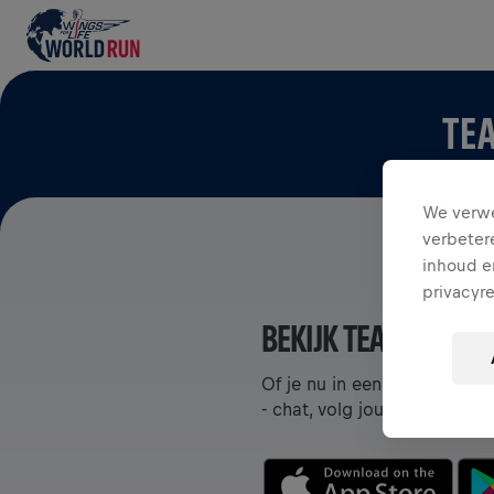
TEA
We verwe
verbeter
inhoud en
privacyr
BEKIJK TEAMS IN DE
Of je nu in een team zit of 
- chat, volg jouw leaderboa