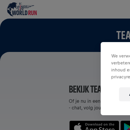
TEA
We verwe
verbeter
inhoud en
privacyr
BEKIJK TEAMS IN DE
Of je nu in een team zit of 
- chat, volg jouw leaderboa