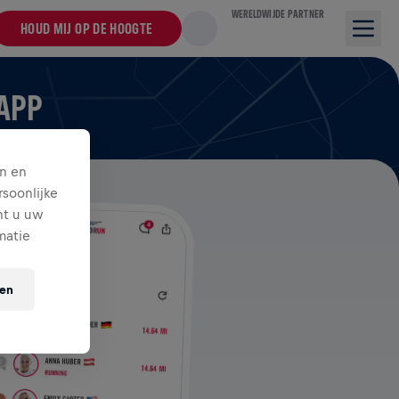
WERELDWIJDE PARTNER
HOUD MIJ OP DE HOOGTE
 APP
n en
soonlijke
nt u uw
matie
ten