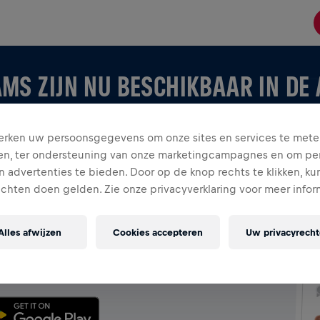
MS ZIJN NU BESCHIKBAAR IN DE
rken uw persoonsgegevens om onze sites en services te mete
en, ter ondersteuning van onze marketingcampagnes en om per
 advertenties te bieden. Door op de knop rechts te klikken, ku
echten doen gelden. Zie onze privacyverklaring voor meer infor
 APP
Alles afwijzen
Cookies accepteren
Uw privacyrech
je eigen team creëert, ontdek alles over Teams in de app
rd en vier samen.