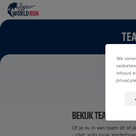
TEA
We verwe
verbeter
inhoud en
privacyr
BEKIJK TEAMS IN DE
Of je nu in een team zit of 
- chat, volg jouw leaderboa