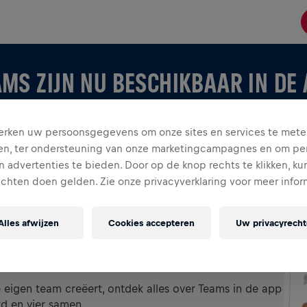
MS ZIJN NU BESCHIKBAAR IN DE
rken uw persoonsgegevens om onze sites en services te mete
en, ter ondersteuning van onze marketingcampagnes en om per
 advertenties te bieden. Door op de knop rechts te klikken, ku
echten doen gelden. Zie onze privacyverklaring voor meer infor
Alles afwijzen
Cookies accepteren
Uw privacyrech
 APP
je eigen team creëert, ontdek alles over Teams in de app
rd en vier samen.