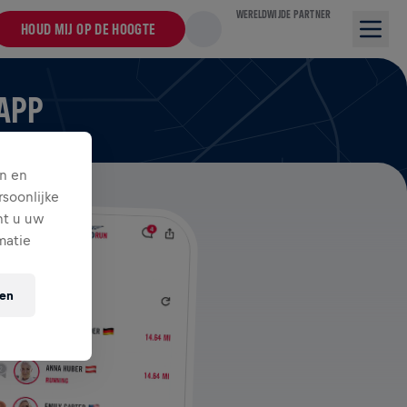
WERELDWIJDE PARTNER
HOUD MIJ OP DE HOOGTE
 APP
n en
soonlijke
nt u uw
matie
ten