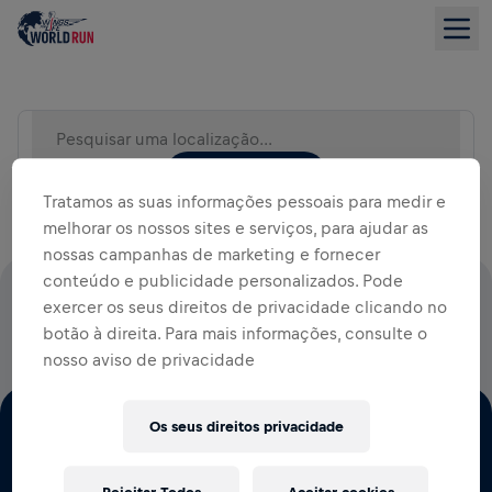
Pesquisar uma localização (por exemplo: cidade)
LISTA DE EVENTOS
Tratamos as suas informações pessoais para medir e
melhorar os nossos sites e serviços, para ajudar as
nossas campanhas de marketing e fornecer
conteúdo e publicidade personalizados. Pode
100% DO VALOR DAS INSCRIÇÕES VAI PARA PESQUISAS
exercer os seus direitos de privacidade clicando no
DA MEDULA ESPINHAL
botão à direita. Para mais informações, consulte o
nosso aviso de privacidade
Os seus direitos privacidade