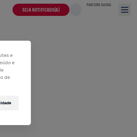
PARCEIRO GLOBAL
SEJA NOTIFICADO(A)
ites e
teúdo e
de
so de
cidade