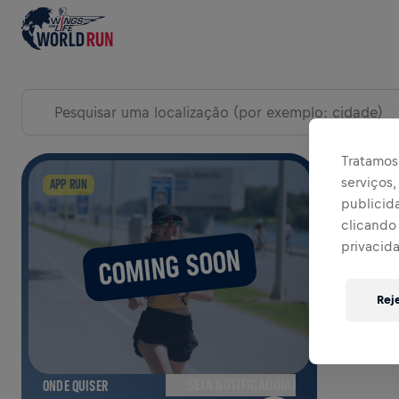
EXPLORAR EVENTOS DO DIA DA CORRIDA
Tratamos 
serviços
EXPAN
APP RUN
publicid
clicando 
privacid
COMING SOON
Rej
SEJA NOTIFICADO(A)
ONDE QUISER