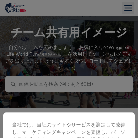
チーム共有用イメージ
自分のチームを広めましょう！ お気に入りのWings for
Life World Runの画像や動画を活用してソーシャルメディ
アを盛り上げましょう。今すぐダウンロードしてシェアし
ましょう！
画像や動画を検索 (例：あと60日)
すべて
GIF
グラフィック
レース当日まで
参加募集 4
当社では、当社のサイトやサービスを測定して改善
し、マーケティングキャンペーンを支援し、パーソ