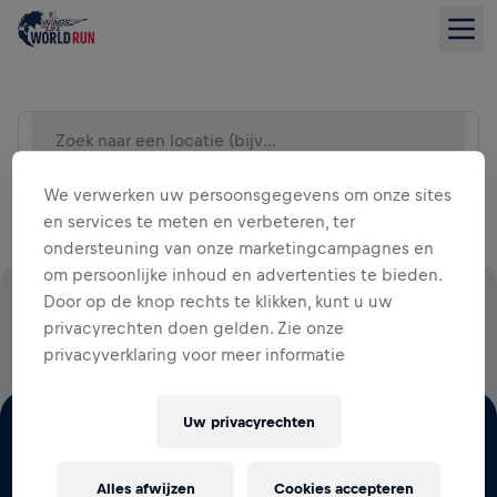
Zoek naar een locatie (bijv. Stad)
LIJSTWEERGAVE
We verwerken uw persoonsgegevens om onze sites
en services te meten en verbeteren, ter
ondersteuning van onze marketingcampagnes en
om persoonlijke inhoud en advertenties te bieden.
Door op de knop rechts te klikken, kunt u uw
100% VAN HET INSCHRIJFGELD IS VOOR ONDERZOEK
privacyrechten doen gelden. Zie onze
NAAR RUGGENMERGLETSEL
privacyverklaring voor meer informatie
Uw privacyrechten
Alles afwijzen
Cookies accepteren