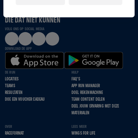
SAMEN LOPEN, RENNEN EN ROLLEN WE VOOR HEN
DIE DAT NIET KUNNEN
VOLG ONS OP SOCIAL MEDIA
DOWNLOAD DE APP
DE RUN
HULP
LOCATIES
FAQ'S
TEAMS
APP RUN MANAGER
RESULTATEN
DOEL REKENMACHINE
DOE EEN VOUCHER CADEAU
TEAM CONTENT DELEN
DEEL JOUW ERVARING MET DEZE
MATERIALEN
OVER
LEES MEER
RACEFORMAT
WINGS FOR LIFE