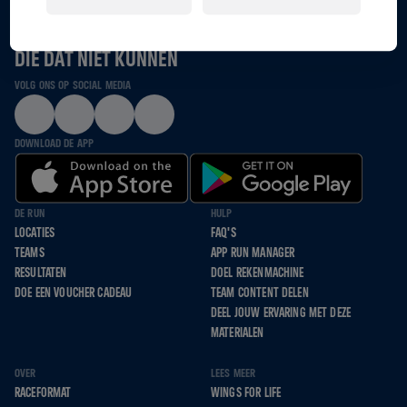
SAMEN LOPEN, RENNEN EN ROLLEN WE VOOR HEN
DIE DAT NIET KUNNEN
VOLG ONS OP SOCIAL MEDIA
DOWNLOAD DE APP
DE RUN
HULP
LOCATIES
FAQ'S
TEAMS
APP RUN MANAGER
RESULTATEN
DOEL REKENMACHINE
DOE EEN VOUCHER CADEAU
TEAM CONTENT DELEN
DEEL JOUW ERVARING MET DEZE
MATERIALEN
OVER
LEES MEER
RACEFORMAT
WINGS FOR LIFE