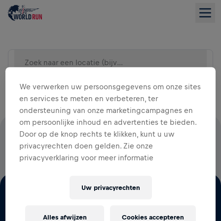
Zoek naar een locatie (bijv. Stad)
LIJSTWEERGAVE
We verwerken uw persoonsgegevens om onze sites
en services te meten en verbeteren, ter
ondersteuning van onze marketingcampagnes en
om persoonlijke inhoud en advertenties te bieden.
Door op de knop rechts te klikken, kunt u uw
100% VAN HET INSCHRIJFGELD IS VOOR ONDERZOEK
privacyrechten doen gelden. Zie onze
NAAR RUGGENMERGLETSEL
privacyverklaring voor meer informatie
Uw privacyrechten
Alles afwijzen
Cookies accepteren