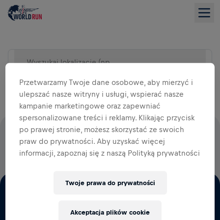
Wyszukaj lokalizację (np. miasto)
WIDOK LISTY
Przetwarzamy Twoje dane osobowe, aby mierzyć i
ulepszać nasze witryny i usługi, wspierać nasze
kampanie marketingowe oraz zapewniać
spersonalizowane treści i reklamy. Klikając przycisk
po prawej stronie, możesz skorzystać ze swoich
100% OPŁAT STARTOWYCH WESPRZE BADANIA NAD
praw do prywatności. Aby uzyskać więcej
RDZENIEM KRĘGOWYM
informacji, zapoznaj się z naszą Polityką prywatności
Twoje prawa do prywatności
Akceptacja plików cookie