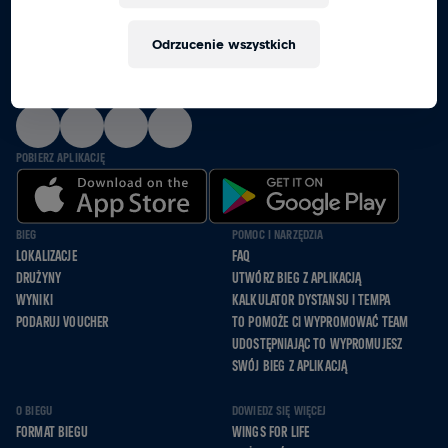
RAZEM BIEGNIEMY, JEDZIEMY NA WÓZKACH I
Odrzucenie wszystkich
IDZIEMY DLA TYCH, KTÓRZY NIE MOGĄ
OBSERWUJ NAS
POBIERZ APLIKACJĘ
BIEG
POMOC I NARZĘDZIA
LOKALIZACJE
FAQ
DRUŻYNY
UTWÓRZ BIEG Z APLIKACJĄ
WYNIKI
KALKULATOR DYSTANSU I TEMPA
PODARUJ VOUCHER
TO POMOŻE CI WYPROMOWAĆ TEAM
UDOSTĘPNIAJĄC TO WYPROMUJESZ
SWÓJ BIEG Z APLIKACJĄ
O BIEGU
DOWIEDZ SIĘ WIĘCEJ
FORMAT BIEGU
WINGS FOR LIFE