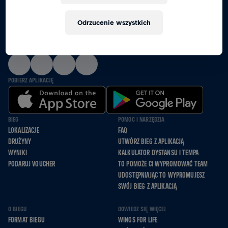
RAZEM BIEGNIEMY, JEDZIEMY NA WÓZKACH I
Odrzucenie wszystkich
IDZIEMY DLA TYCH, KTÓRZY NIE MOGĄ
OBSERWUJ NAS
POBIERZ APLIKACJĘ
BIEG
POMOC I NARZĘDZIA
LOKALIZACJE
FAQ
DRUŻYNY
UTWÓRZ BIEG Z APLIKACJĄ
WYNIKI
KALKULATOR DYSTANSU I TEMPA
PODARUJ VOUCHER
TO POMOŻE CI WYPROMOWAĆ TEAM
UDOSTĘPNIAJĄC TO WYPROMUJESZ
SWÓJ BIEG Z APLIKACJĄ
O BIEGU
DOWIEDZ SIĘ WIĘCEJ
FORMAT BIEGU
WINGS FOR LIFE