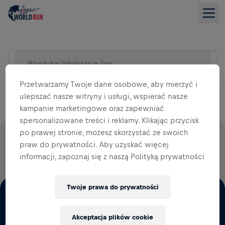
Wyszukaj lokalizację (np. miasto)
WIDOK LISTY
Przetwarzamy Twoje dane osobowe, aby mierzyć i
ulepszać nasze witryny i usługi, wspierać nasze
kampanie marketingowe oraz zapewniać
spersonalizowane treści i reklamy. Klikając przycisk
po prawej stronie, możesz skorzystać ze swoich
100% OPŁAT STARTOWYCH WESPRZE BADANIA NAD
praw do prywatności. Aby uzyskać więcej
RDZENIEM KRĘGOWYM
informacji, zapoznaj się z naszą Polityką prywatności
Twoje prawa do prywatności
Akceptacja plików cookie