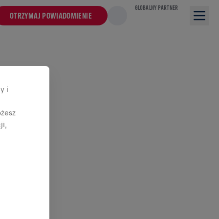
GLOBALNY PARTNER
OTRZYMAJ POWIADOMIENIE
y i
ożesz
i,