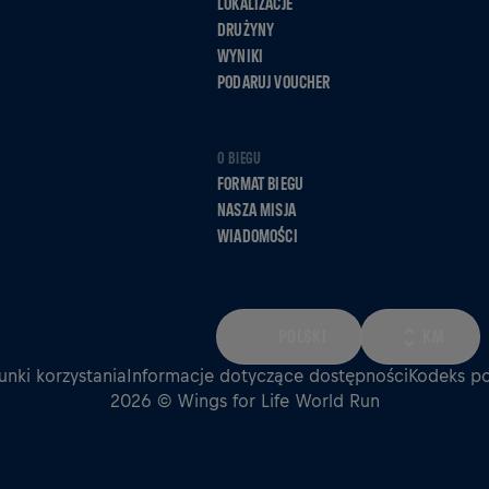
LOKALIZACJE
DRUŻYNY
WYNIKI
PODARUJ VOUCHER
O BIEGU
FORMAT BIEGU
NASZA MISJA
WIADOMOŚCI
POLSKI
KM
nki korzystania
Informacje dotyczące dostępności
Kodeks p
2026 © Wings for Life World Run