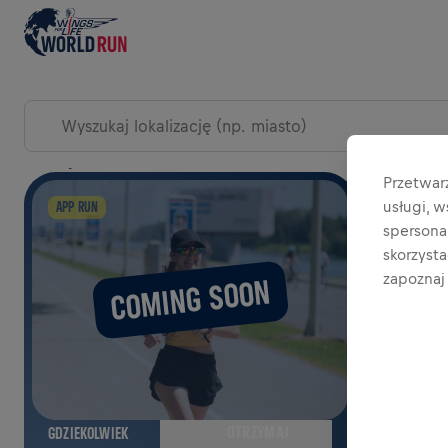
PRZEGLĄDAJ LOKALIZACJE BIEGU
Przetwar
POWIĘ
usługi, 
APP RUN
spersonal
skorzyst
zapoznaj 
COMING SOON
OTRZYMAJ
GDZIEKOLWIEK