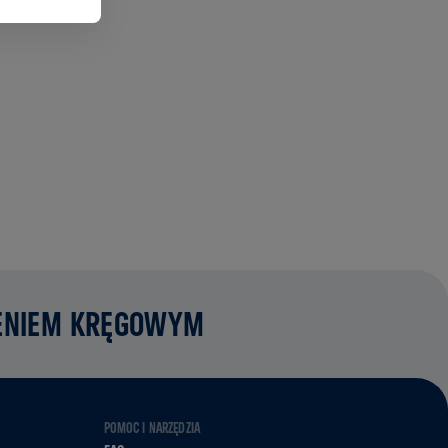
ZENIEM KRĘGOWYM
POMOC I NARZĘDZIA