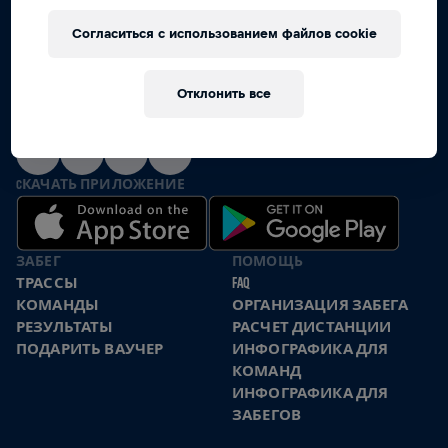
Согласиться с использованием файлов cookie
ВМЕСТЕ МЫ БЕЖИМ ЗА ТЕХ,
КТО НЕ МОЖЕТ
Отклонить все
МЫ В СОЦИАЛЬНЫХ СЕТЯХ
CКАЧАТЬ ПРИЛОЖЕНИЕ
ЗАБЕГ
ПОМОЩЬ
ТРАССЫ
FAQ
КОМАНДЫ
ОРГАНИЗАЦИЯ ЗАБЕГА
РЕЗУЛЬТАТЫ
РАСЧЕТ ДИСТАНЦИИ
ПОДАРИТЬ ВАУЧЕР
ИНФОГРАФИКА ДЛЯ
КОМАНД
ИНФОГРАФИКА ДЛЯ
ЗАБЕГОВ