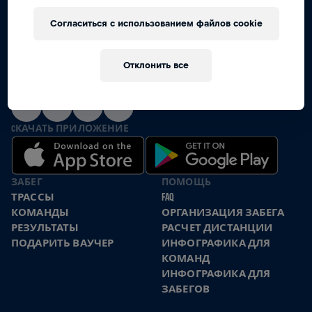
Согласиться с использованием файлов cookie
ВМЕСТЕ МЫ БЕЖИМ ЗА ТЕХ,
КТО НЕ МОЖЕТ
Отклонить все
МЫ В СОЦИАЛЬНЫХ СЕТЯХ
CКАЧАТЬ ПРИЛОЖЕНИЕ
ЗАБЕГ
ПОМОЩЬ
ТРАССЫ
FAQ
КОМАНДЫ
ОРГАНИЗАЦИЯ ЗАБЕГА
РЕЗУЛЬТАТЫ
РАСЧЕТ ДИСТАНЦИИ
ПОДАРИТЬ ВАУЧЕР
ИНФОГРАФИКА ДЛЯ
КОМАНД
ИНФОГРАФИКА ДЛЯ
ЗАБЕГОВ