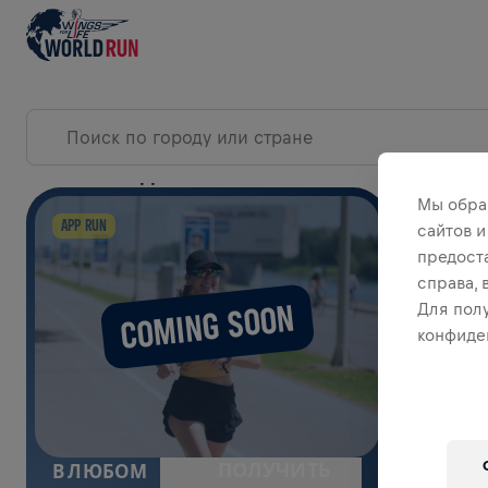
СОБЫТИЯ В ДЕНЬ ЗАБЕГА
Мы обра
РАЗ
APP RUN
сайтов и
предост
справа,
COMING SOON
Для пол
конфиде
ПОЛУЧИТЬ
В ЛЮБОМ