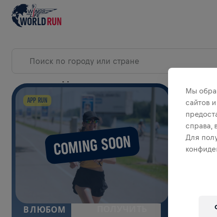
СОБЫТИЯ В ДЕНЬ ЗАБЕГА
Мы обра
РАЗ
APP RUN
сайтов и
предост
справа,
COMING SOON
Для пол
конфиде
ПОЛУЧИТЬ
В ЛЮБОМ